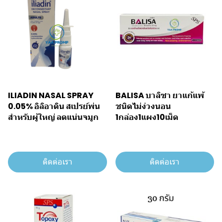
ILIADIN NASAL SPRAY
BALISA บาลิซา ยาแก้แพ้
0.05% อิลิอาดิน สเปรย์พ่น
ชนิดไม่ง่วงนอน
สำหรับผู้ใหญ่ ลดแน่นจมูก
1กล่อง1แผง10เม็ด
ติดต่อเรา
ติดต่อเรา