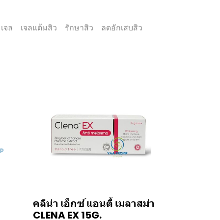
 เจล
เจลแต้มสิว
รักษาสิว
ลดอักเสบสิว
คลีน่า เอ็กซ์ แอนตี้ เมลาสม่า
CLENA EX 15G.