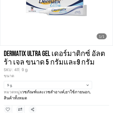
1/1
DERMATIX ULTRA GEL เดอร์มาติกซ์ อัลต
ร้า เจล ขนาด 5 กรัมและ9 กรัม
SKU : 411
9 g.
ขนาด
9 g.
หมวดหมู่:
เวชภัณฑ์และเวชสำอางค์
,
ยาใช้ภายนอก
,
สินค้าทั้งหมด
แชร์