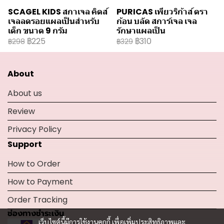
SCAGEL KIDS สกาเจล คิดส์
PURICAS เพียวริก้าส์ ดรา
เจลลดรอยแผลเป็นสำหรับ
ก้อน บลัด สการ์เจล เจล
เด็ก ขนาด 9 กรัม
รักษาแผลเป็น
฿225
฿310
฿298
฿329
About
About us
Review
Privacy Policy
Support
How to Order
How to Payment
Order Tracking
ช่องทางชำระเงิน
เว็บไซต์นี้มีการใช้งานคุกกี้ เพื่อเพิ่มประสิทธิภาพและ