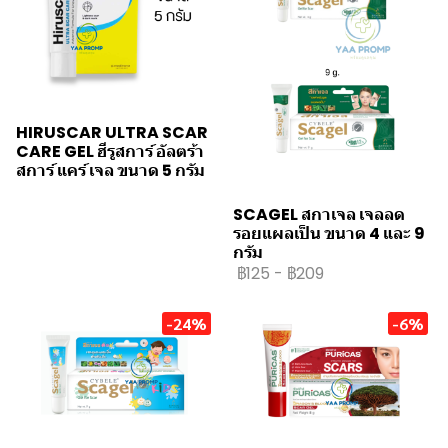
HIRUSCAR ULTRA SCAR
CARE GEL ฮีรูสการ์ อัลตร้า
สการ์ แคร์ เจล ขนาด 5 กรัม
SCAGEL สกาเจล เจลลด
รอยแผลเป็น ขนาด 4 และ 9
กรัม
฿125
-
฿209
-24%
-6%