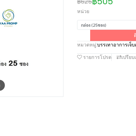
฿505
฿625
หน่วย
กล่อง (25ซอง)
ต
หมวดหมู่:
บรรเทาอาการเจ็บ
รายการโปรด
เปรียบ
m