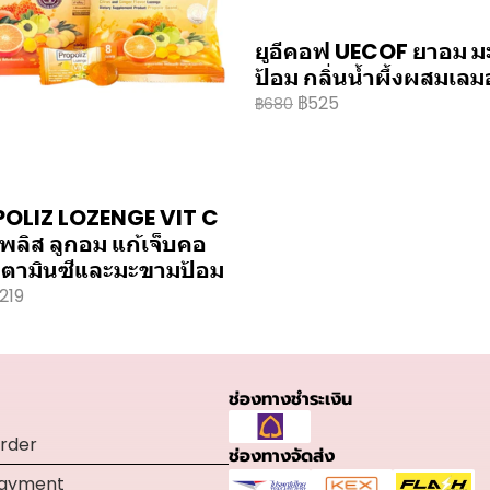
ยูอีคอฟ UECOF ยาอม 
ป้อม กลิ่นน้ำผึ้งผสมเล
฿525
฿680
OLIZ LOZENGE VIT C
พลิส ลูกอม แก้เจ็บคอ
วิตามินซีและมะขามป้อม
219
ช่องทางชำระเงิน
rder
ช่องทางจัดส่ง
Payment