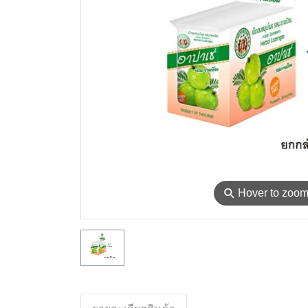
⚲
Hover to zoo