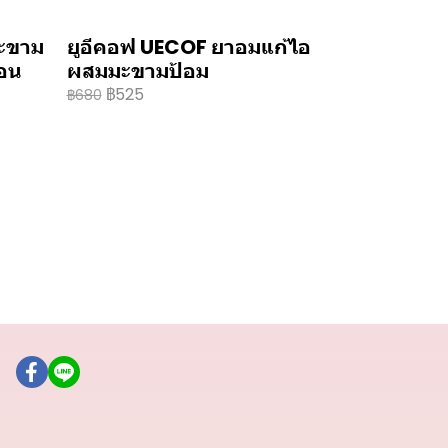
มะขาม
ยูอีคอฟ UECOF ยาอมแก้ไอ
มอน
ผสมมะขามป้อม
฿525
฿680