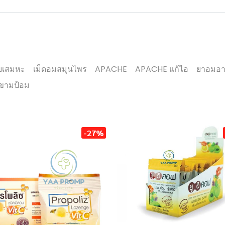
บเสมหะ
เม็ดอมสมุนไพร
APACHE
APACHE แก้ไอ
ยาอมอา
ขามป้อม
-27%