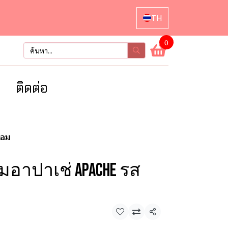
TH
0
า
ติดต่อ
้อม
มอาปาเช่ APACHE รส
แชร์