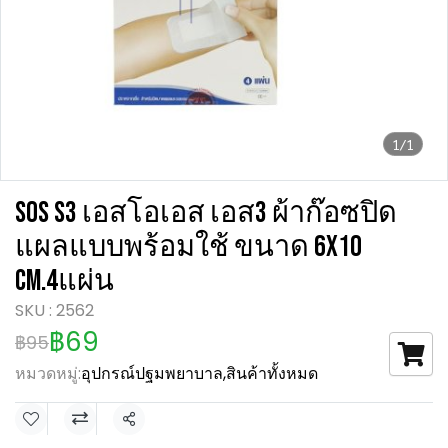
1/1
SOS S3 เอสโอเอส เอส3 ผ้าก๊อซปิด
แผลแบบพร้อมใช้ ขนาด 6x10
CM.4แผ่น
SKU : 2562
฿69
฿95
หมวดหมู่:
อุปกรณ์ปฐมพยาบาล
,
สินค้าทั้งหมด
แชร์