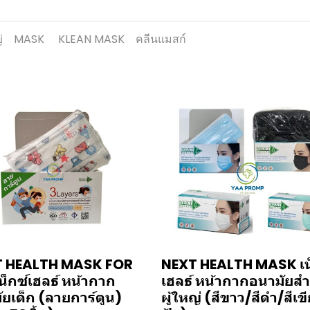
่
MASK
KLEAN MASK
คลีนแมสก์
 HEALTH MASK FOR
NEXT HEALTH MASK เน
น็กซ์เฮลธ์ หน้ากาก
เฮลธ์ หน้ากากอนามัยสำ
ัยเด็ก (ลายการ์ตูน)
ผู้ใหญ่ (สีขาว/สีดำ/สีเขี