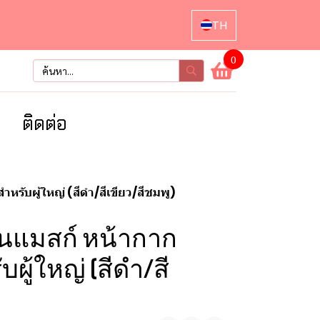
TH
0
า
ติดต่อ
รับผู้ใหญ่ (สีดำ/สีเขียว/สีชมพู)
ลีนแมสก์ หน้ากาก
ผู้ใหญ่ (สีดำ/สี
)