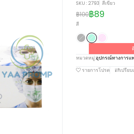
SKU : 2793
สีเขียว
฿89
฿100
สี
ต
หมวดหมู่:
อุปกรณ์ทางการแพ
รายการโปรด
เปรียบ