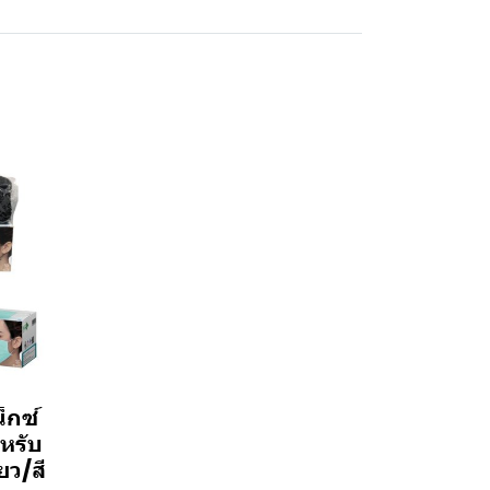
็กซ์
หรับ
ยว/สี