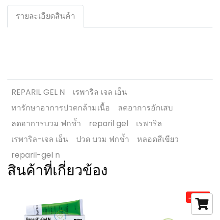
รายละเอียดสินค้า
REPARIL GEL N
เรพาริล เจล เอ็น
ทารักษาอาการปวดกล้ามเนื้อ
ลดอาการอักเสบ
ลดอาการบวม ฟกช้ำ
reparil gel
เรพาริล
เรพาริล-เจล เอ็น
ปวด บวม ฟกช้ำ
หลอดสีเขียว
reparil-gel n
สินค้าที่เกี่ยวข้อง
-17%