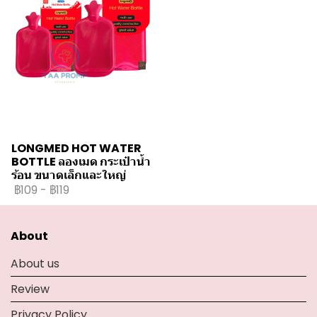
LONGMED HOT WATER
BOTTLE ลองเมด กระเป๋าน้ำ
ร้อน ขนาดเล็กและใหญ่
฿109
-
฿119
About
About us
Review
Privacy Policy