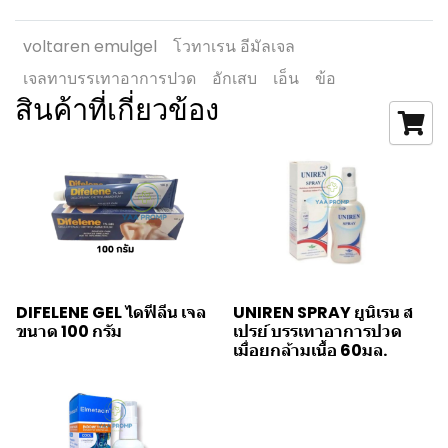
voltaren emulgel
โวทาเรน อีมัลเจล
เจลทาบรรเทาอาการปวด
อักเสบ
เอ็น
ข้อ
สินค้าที่เกี่ยวข้อง
DIFELENE GEL ไดฟีลีน เจล
UNIREN SPRAY ยูนิเรน ส
ขนาด 100 กรัม
เปรย์ บรรเทาอาการปวด
เมื่อยกล้ามเนื้อ 60มล.