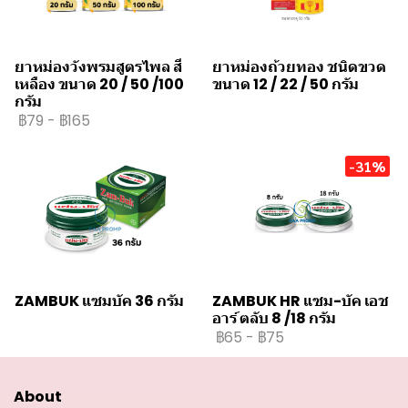
ยาหม่องวังพรมสูตรไพล สี
ยาหม่องถ้วยทอง ชนิดขวด
เหลือง ขนาด 20 / 50 /100
ขนาด 12 / 22 / 50 กรัม
กรัม
฿79
-
฿165
-31%
ZAMBUK แซมบัค 36 กรัม
ZAMBUK HR แซม-บัค เอช
อาร์ ตลับ 8 /18 กรัม
฿65
-
฿75
About