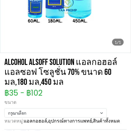
1/1
ALCOHOL ALSOFF SOLUTION แอลกอฮอล์
แอลซอฟ โซลูชั่น 70% ขนาด 60
มล,180 มล,450 มล
฿35
-
฿102
ขนาด
กรุณาเลือก
หมวดหมู่:
แอลกอฮอล์
,
อุปกรณ์ทางการแพทย์
,
สินค้าทั้งหมด