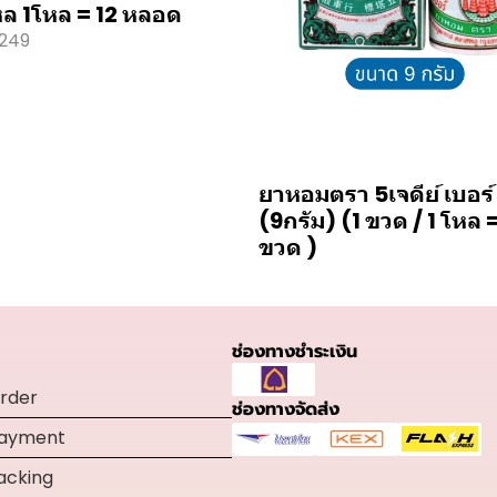
ล 1โหล = 12 หลอด
249
ยาหอมตรา 5เจดีย์ เบอร์
(9กรัม) (1 ขวด / 1 โหล 
ขวด )
ช่องทางชำระเงิน
rder
ช่องทางจัดส่ง
Payment
acking