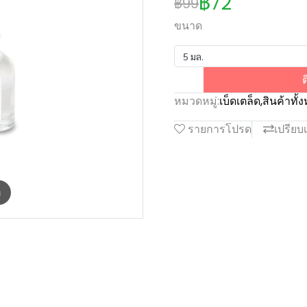
฿72
฿99
ขนาด
5 มล.
ต
หมวดหมู่:
เบ็ดเตล็ด
,
สินค้าทั้
รายการโปรด
เปรียบ
m