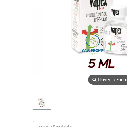
⚲
Hover to zoo