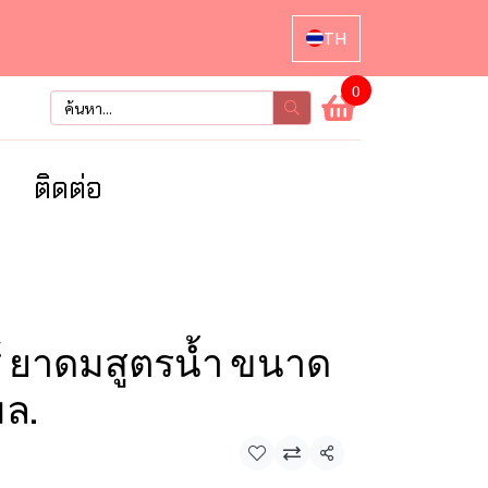
TH
0
า
ติดต่อ
ซ์ ยาดมสูตรน้ำ ขนาด
มล.
แชร์