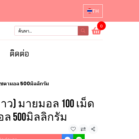
TH
0
า
ติดต่อ
ซตามอล 500มิลลิกรัม
-ขาว) มายมอล 100 เม็ด
 500มิลลิกรัม
แชร์