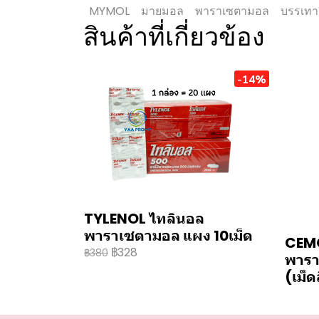
MYMOL
มายมอล
พาราเซตามอล
บรรเท
สินค้าที่เกี่ยวข้อง
-14%
TYLENOL ไทลินอล
พาราเซตามอล แผง 10เม็ด
CEMO
฿328
฿380
พารา
(เม็ด