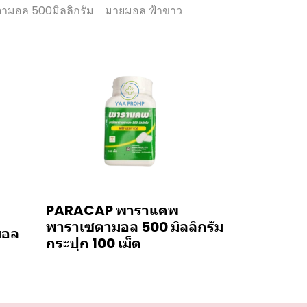
ามอล 500มิลลิกรัม
มายมอล ฟ้าขาว
PARACAP พาราแคพ
พาราเซตามอล 500 มิลลิกรัม
มอล
กระปุก 100 เม็ด