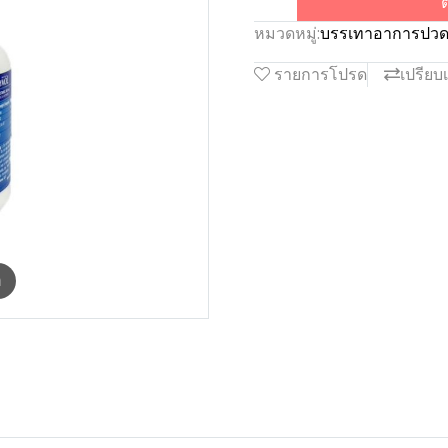
ต
หมวดหมู่:
บรรเทาอาการปว
รายการโปรด
เปรียบ
m