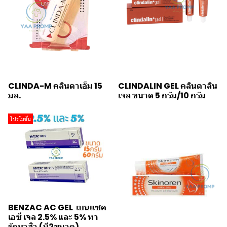
CLINDA-M คลินดาเอ็ม 15
CLINDALIN GEL คลินดาลิน
มล.
เจล ขนาด 5 กรัม/10 กรัม
โปรโมชั่น
BENZAC AC GEL เบนแซค
เอซี เจล 2.5% และ 5% ทา
รักษาสิว (มี2ขนาด)