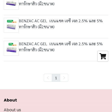
ทารักษาสิว (มี2ขนาด)
BENZAC AC GEL เบนแซค เอซี เจล 2.5% และ 5%
ทารักษาสิว (มี2ขนาด)
BENZAC AC GEL เบนแซค เอซี เจล 2.5% และ 5%
ทารักษาสิว (มี2ขนาด)
1
About
About us