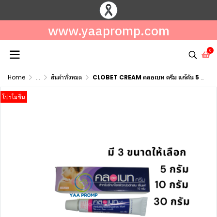
www.yaapromp.com
0
Home
...
สินค้าทั้งหมด
CLOBET CREAM คลอเบท ครีม แก้คัน 5 กรัม / 10 กรัม / 30 กรัม
โปรโมชั่น