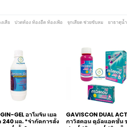
งเสีย
ปวดท้อง ท้องอืด ท้องเฟ้อ
จุกเสียด ช่วยขับลม
ยาธาตุน้
IN-GEL อาโมจิน เยล
GAVISCON DUAL AC
 240 มล. *จำกัดการสั่ง
กาวิสคอน ดูอัลแอคชั่น 