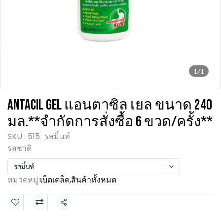
1/1
ANTACIL GEL แอนตาซิล เยล ขนาด 240
มล.**จำกัดการสั่งซื้อ 6 ขวด/ครั้ง**
SKU : 515
รสมิ้นท์
รสชาติ
รสมิ้นท์
หมวดหมู่:
เบ็ดเตล็ด
,
สินค้าทั้งหมด
แชร์