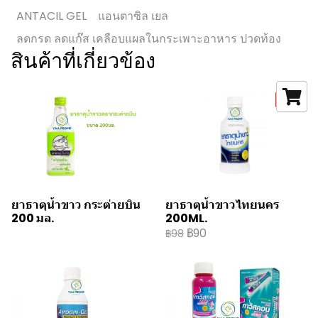
ANTACIL GEL
แอนตาซิล เยล
ลดกรด ลดแก๊ส เคลือบแผลในกระเพาะอาหาร ปวดท้อง
สินค้าที่เกี่ยวข้อง
-8%
ยาธาตุน้ำขาว กระต่ายบิน
ยาธาตุน้ำขาวไทยนคร
200 มล.
200ML.
฿90
฿98