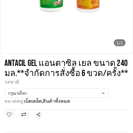
1/1
ANTACIL GEL แอนตาซิล เยล ขนาด 240
มล.**จำกัดการสั่งซื้อ 6 ขวด/ครั้ง**
รสชาติ
กรุณาเลือก
หมวดหมู่:
เบ็ดเตล็ด
,
สินค้าทั้งหมด
แชร์